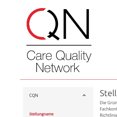
Ste
CQN
Die Grün
Fachkonf
Stellungname
Richtlin