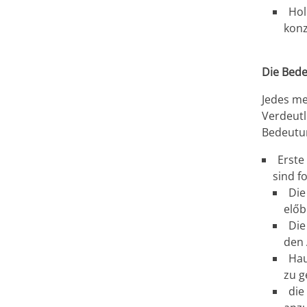
Hol
konz
Die Bede
Jedes me
Verdeutl
Bedeutu
Erste
sind f
Die
előb
Die
den 
Hau
zu g
die