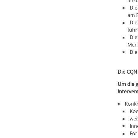
anz
Die
am P
Die
führ
Die
Mens
Die
Die CQN 
Um die g
Interve
Konkr
Koo
wei
Inn
For