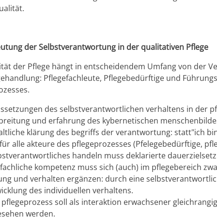
alität.
utung der Selbstverantwortung in der qualitativen Pflege
ität der Pflege hängt in entscheidendem Umfang von der V
gehandlung: Pflegefachleute, Pflegebedürftige und Führung
ozesses.
ssetzungen des selbstverantwortlichen verhaltens in der pf
breitung und erfahrung des kybernetischen menschenbilde
altliche klärung des begriffs der verantwortung: statt"ich bi
 für alle akteure des pflegeprozesses (Pfelegebedürftige, pf
bstverantwortliches handeln muss deklarierte dauerzielset
 fachliche kompetenz muss sich (auch) im pflegebereich zw
ung und verhalten ergänzen: durch eine selbstverantwortlic
icklung des individuellen verhaltens.
 pflegeprozess soll als interaktion erwachsener gleichrangi
esehen werden.