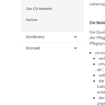
Lebensqu
Das CQ-Network
Partner
Die Bede
Die Qual
Konferenz
der Pfle
Pflegepr
Kontakt
vorau
ver
inh
ab",
sel
die
halt
entw
der
ang