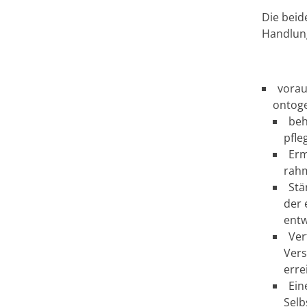
Die beid
Handlung
vorau
ontoge
beh
pfle
Erm
rahm
Stä
der 
entw
Ver
Vers
erre
Ein
Selb