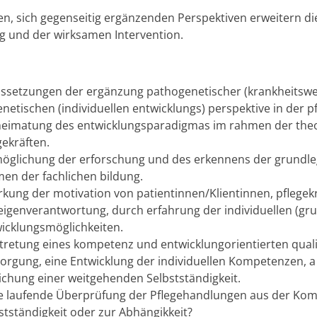
en, sich gegenseitig ergänzenden Perspektiven erweitern d
 und der wirksamen Intervention.
ssetzungen der ergänzung pathogenetischer (krankheitswe
netischen (individuellen entwicklungs) perspektive in der p
eimatung des entwicklungsparadigmas im rahmen der theo
gekräften.
öglichung der erforschung und des erkennens der grund
en der fachlichen bildung.
rkung der motivation von patientinnen/Klientinnen, pfleg
eigenverantwortung, durch erfahrung der individuellen (g
icklungsmöglichkeiten.
tretung eines kompetenz und entwicklungorientierten quali
orgung, eine Entwicklung der individuellen Kompetenzen, a t
ichung einer weitgehenden Selbstständigkeit.
e laufende Überprüfung der Pflegehandlungen aus der Komp
stständigkeit oder zur Abhängikkeit?