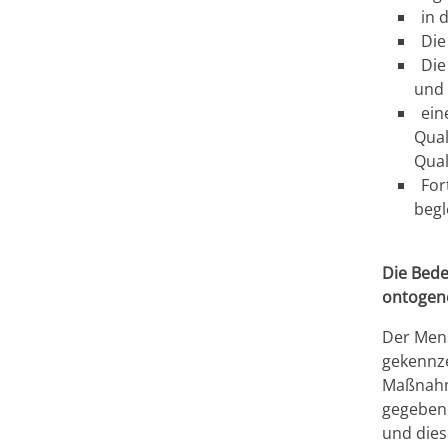
in 
Die
Die
und 
ein
Qual
Qual
For
begl
Die Bede
ontogene
Der Mens
gekennze
Maßnahme
gegebene
und dies